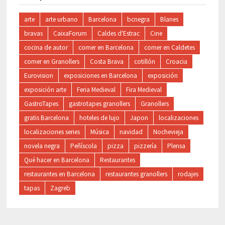
arte
arte urbano
Barcelona
bcnegra
Blanes
bravas
CaixaForum
Caldes d'Estrac
Cine
cocina de autor
comer en Barcelona
comer en Caldetes
comer en Granollers
Costa Brava
cotillón
Croacia
Eurovision
exposiciones en Barcelona
exposición
exposición arte
Feria Medieval
Fira Medieval
GastroTapes
gastrotapes granollers
Granollers
gratis Barcelona
hoteles de lujo
Japon
localizaciones
localizaciones series
Música
navidad
Nochevieja
novela negra
Peñíscola
pizza
pizzería
Plensa
Qué hacer en Barcelona
Restaurantes
restaurantes en Barcelona
restaurantes granollers
rodajes
tapas
Zagreb