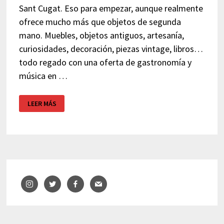
Sant Cugat. Eso para empezar, aunque realmente
ofrece mucho más que objetos de segunda
mano. Muebles, objetos antiguos, artesanía,
curiosidades, decoración, piezas vintage, libros…
todo regado con una oferta de gastronomía y
música en …
MERCANTIC
LEER MÁS
–
MERCADILLO
VINTAGE
–
SANT
CUGAT