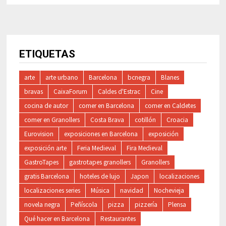
ETIQUETAS
arte
arte urbano
Barcelona
bcnegra
Blanes
bravas
CaixaForum
Caldes d'Estrac
Cine
cocina de autor
comer en Barcelona
comer en Caldetes
comer en Granollers
Costa Brava
cotillón
Croacia
Eurovision
exposiciones en Barcelona
exposición
exposición arte
Feria Medieval
Fira Medieval
GastroTapes
gastrotapes granollers
Granollers
gratis Barcelona
hoteles de lujo
Japon
localizaciones
localizaciones series
Música
navidad
Nochevieja
novela negra
Peñíscola
pizza
pizzería
Plensa
Qué hacer en Barcelona
Restaurantes