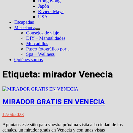
Hong Kong
Japón
Riviera Maya
USA
Escapadas
Miscelanea
Mostrar
Consejos de viaje
el
DIY – Manualidades
submenú
Mercadillos
Paseo fotográfico por…
Spa – Wellness
Quiénes somos
Etiqueta:
mirador Venecia
MIRADOR GRATIS EN VENECIA
17/04/2023
Apuntaos este sitio para vuestra próxima visita a la ciudad de los
canales, un mirador gratis en Venecia y con unas vistas