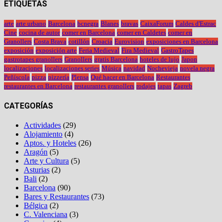
ETIQUETAS
arte
arte urbano
Barcelona
bcnegra
Blanes
bravas
CaixaForum
Caldes d'Estrac
Cine
cocina de autor
comer en Barcelona
comer en Caldetes
comer en
Granollers
Costa Brava
cotillón
Croacia
Eurovision
exposiciones en Barcelona
exposición
exposición arte
Feria Medieval
Fira Medieval
GastroTapes
gastrotapes granollers
Granollers
gratis Barcelona
hoteles de lujo
Japon
localizaciones
localizaciones series
Música
navidad
Nochevieja
novela negra
Peñíscola
pizza
pizzería
Plensa
Qué hacer en Barcelona
Restaurantes
restaurantes en Barcelona
restaurantes granollers
rodajes
tapas
Zagreb
CATEGORÍAS
Actividades
(29)
Alojamiento
(4)
Aptos. y Hoteles
(26)
Aragón
(5)
Arte y Cultura
(5)
Asturias
(2)
Bali
(2)
Barcelona
(90)
Bares y Restaurantes
(73)
Bélgica
(2)
C. Valenciana
(3)