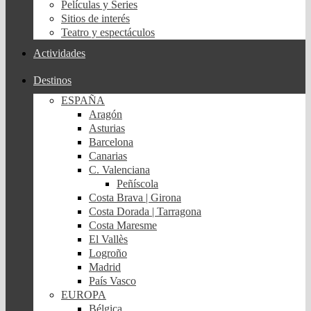
Películas y Series
Sitios de interés
Teatro y espectáculos
Actividades
Destinos
ESPAÑA
Aragón
Asturias
Barcelona
Canarias
C. Valenciana
Peñíscola
Costa Brava | Girona
Costa Dorada | Tarragona
Costa Maresme
El Vallès
Logroño
Madrid
País Vasco
EUROPA
Bélgica