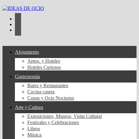
Saltar
al
contenido
Alojamiento
Aptos. y Hoteles
Hoteles Curiosos
Gastronomía
Bares y Restaurantes
Cocina casera
Copas y Ocio Nocturno
Arte y Cultura
Exposiciones, Museos, Visita Cultural
Festivales y Celebraciones
Libros
Música