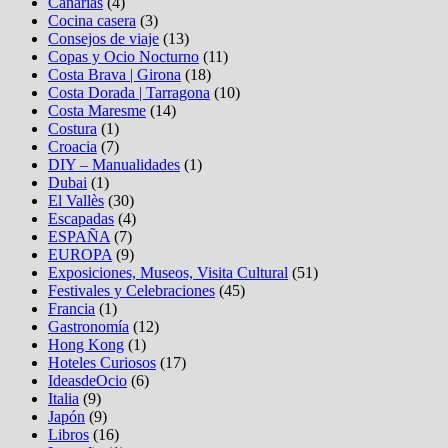
Canarias
(4)
Cocina casera
(3)
Consejos de viaje
(13)
Copas y Ocio Nocturno
(11)
Costa Brava | Girona
(18)
Costa Dorada | Tarragona
(10)
Costa Maresme
(14)
Costura
(1)
Croacia
(7)
DIY – Manualidades
(1)
Dubai
(1)
El Vallès
(30)
Escapadas
(4)
ESPAÑA
(7)
EUROPA
(9)
Exposiciones, Museos, Visita Cultural
(51)
Festivales y Celebraciones
(45)
Francia
(1)
Gastronomía
(12)
Hong Kong
(1)
Hoteles Curiosos
(17)
IdeasdeOcio
(6)
Italia
(9)
Japón
(9)
Libros
(16)