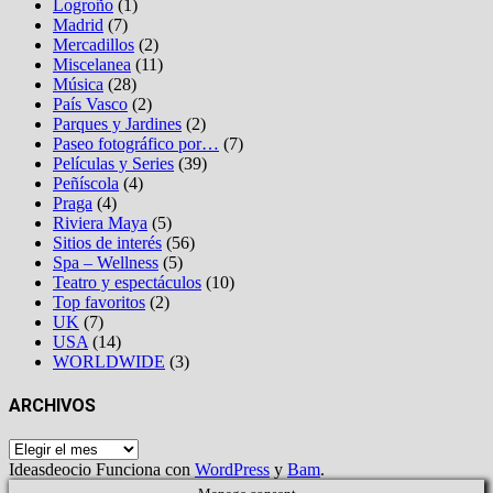
Logroño
(1)
Madrid
(7)
Mercadillos
(2)
Miscelanea
(11)
Música
(28)
País Vasco
(2)
Parques y Jardines
(2)
Paseo fotográfico por…
(7)
Películas y Series
(39)
Peñíscola
(4)
Praga
(4)
Riviera Maya
(5)
Sitios de interés
(56)
Spa – Wellness
(5)
Teatro y espectáculos
(10)
Top favoritos
(2)
UK
(7)
USA
(14)
WORLDWIDE
(3)
ARCHIVOS
Archivos
Ideasdeocio Funciona con
WordPress
y
Bam
.