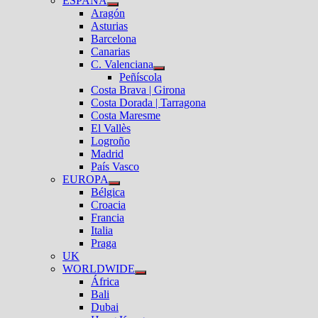
ESPAÑA
el
Mostrar
Aragón
submenú
el
Asturias
submenú
Barcelona
Canarias
C. Valenciana
Mostrar
Peñíscola
el
Costa Brava | Girona
submenú
Costa Dorada | Tarragona
Costa Maresme
El Vallès
Logroño
Madrid
País Vasco
EUROPA
Mostrar
Bélgica
el
Croacia
submenú
Francia
Italia
Praga
UK
WORLDWIDE
Mostrar
África
el
Bali
submenú
Dubai