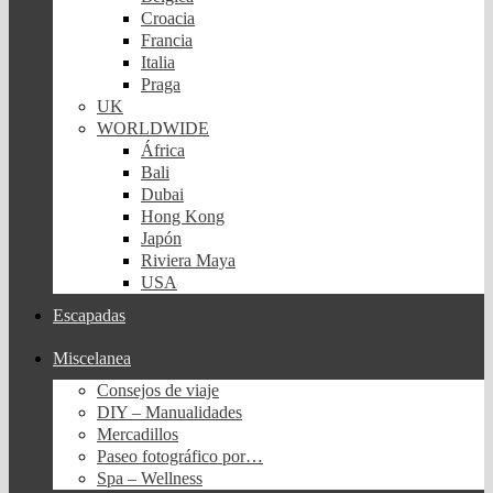
Croacia
Francia
Italia
Praga
UK
WORLDWIDE
África
Bali
Dubai
Hong Kong
Japón
Riviera Maya
USA
Escapadas
Miscelanea
Consejos de viaje
DIY – Manualidades
Mercadillos
Paseo fotográfico por…
Spa – Wellness