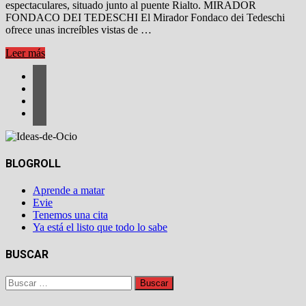
espectaculares, situado junto al puente Rialto. MIRADOR
FONDACO DEI TEDESCHI El Mirador Fondaco dei Tedeschi
ofrece unas increíbles vistas de …
MIRADOR
Leer más
GRATIS
EN
VENECIA
BLOGROLL
Aprende a matar
Evie
Tenemos una cita
Ya está el listo que todo lo sabe
BUSCAR
Buscar: