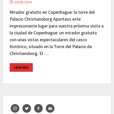
18/05/2024
Mirador gratuito en Copenhague: la torre del
Palacio Christiansborg Apuntaos este
impresionante lugar para vuestra próxima visita a
la ciudad de Copenhague: un mirador gratuito
con unas vistas espectaculares del casco
histórico, situado en la Torre del Palacio de
Christiansborg. El …
MIRADOR
LEER MÁS
GRATUITO
EN
COPENHAGUE:
LA
TORRE
DEL
PALACIO
CHRISTIANSBORG