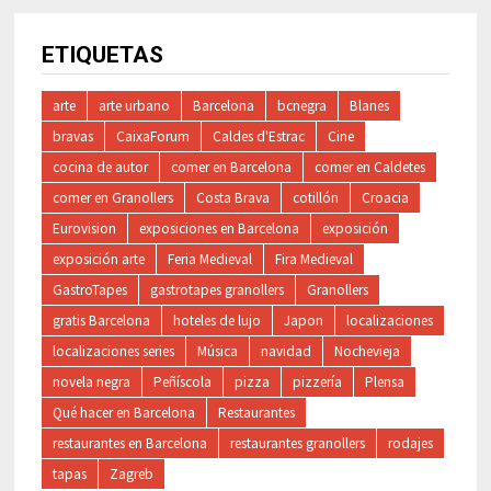
ETIQUETAS
arte
arte urbano
Barcelona
bcnegra
Blanes
bravas
CaixaForum
Caldes d'Estrac
Cine
cocina de autor
comer en Barcelona
comer en Caldetes
comer en Granollers
Costa Brava
cotillón
Croacia
Eurovision
exposiciones en Barcelona
exposición
exposición arte
Feria Medieval
Fira Medieval
GastroTapes
gastrotapes granollers
Granollers
gratis Barcelona
hoteles de lujo
Japon
localizaciones
localizaciones series
Música
navidad
Nochevieja
novela negra
Peñíscola
pizza
pizzería
Plensa
Qué hacer en Barcelona
Restaurantes
restaurantes en Barcelona
restaurantes granollers
rodajes
tapas
Zagreb