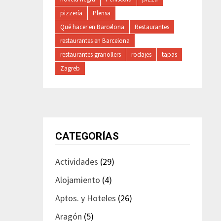
pizzería
Plensa
Qué hacer en Barcelona
Restaurantes
restaurantes en Barcelona
restaurantes granollers
rodajes
tapas
Zagreb
CATEGORÍAS
Actividades
(29)
Alojamiento
(4)
Aptos. y Hoteles
(26)
Aragón
(5)