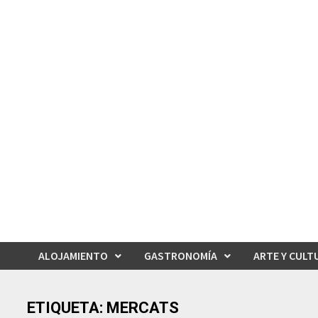
Saltar
al
contenido
ALOJAMIENTO
GASTRONOMÍA
ARTE Y CULT
ETIQUETA:
MERCATS