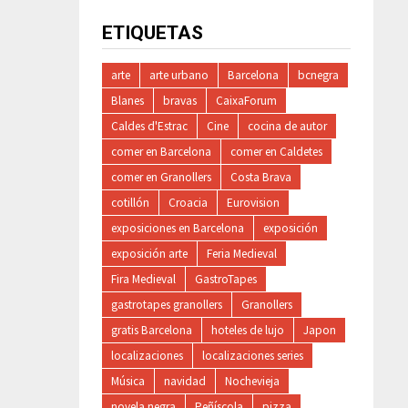
ETIQUETAS
arte
arte urbano
Barcelona
bcnegra
Blanes
bravas
CaixaForum
Caldes d'Estrac
Cine
cocina de autor
comer en Barcelona
comer en Caldetes
comer en Granollers
Costa Brava
cotillón
Croacia
Eurovision
exposiciones en Barcelona
exposición
exposición arte
Feria Medieval
Fira Medieval
GastroTapes
gastrotapes granollers
Granollers
gratis Barcelona
hoteles de lujo
Japon
localizaciones
localizaciones series
Música
navidad
Nochevieja
novela negra
Peñíscola
pizza