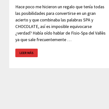
Hace poco me hicieron un regalo que tenía todas
las posibilidades para convertirse en un gran
acierto y que combinaba las palabras SPA y
CHOCOLATE, así es imposible equivocarse
¿verdad? Había oído hablar de Fisio-Spa del Vallès
ya que sale frecuentemente …
FISIO-
LEER MÁS
SPA
DEL
VALLÈS
–
PARETS
DEL
VALLÈS