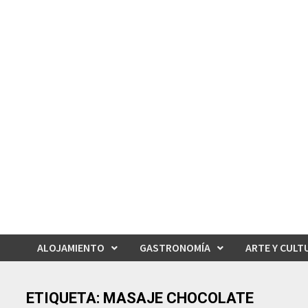
Saltar
al
contenido
ALOJAMIENTO
GASTRONOMÍA
ARTE Y CULT
ETIQUETA:
MASAJE CHOCOLATE