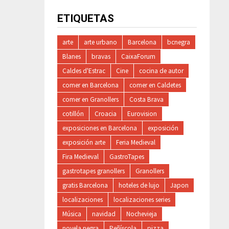
ETIQUETAS
arte
arte urbano
Barcelona
bcnegra
Blanes
bravas
CaixaForum
Caldes d'Estrac
Cine
cocina de autor
comer en Barcelona
comer en Caldetes
comer en Granollers
Costa Brava
cotillón
Croacia
Eurovision
exposiciones en Barcelona
exposición
exposición arte
Feria Medieval
Fira Medieval
GastroTapes
gastrotapes granollers
Granollers
gratis Barcelona
hoteles de lujo
Japon
localizaciones
localizaciones series
Música
navidad
Nochevieja
novela negra
Peñíscola
pizza