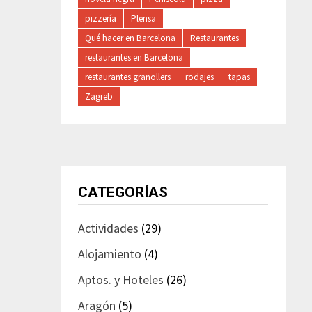
pizzería
Plensa
Qué hacer en Barcelona
Restaurantes
restaurantes en Barcelona
restaurantes granollers
rodajes
tapas
Zagreb
CATEGORÍAS
Actividades
(29)
Alojamiento
(4)
Aptos. y Hoteles
(26)
Aragón
(5)