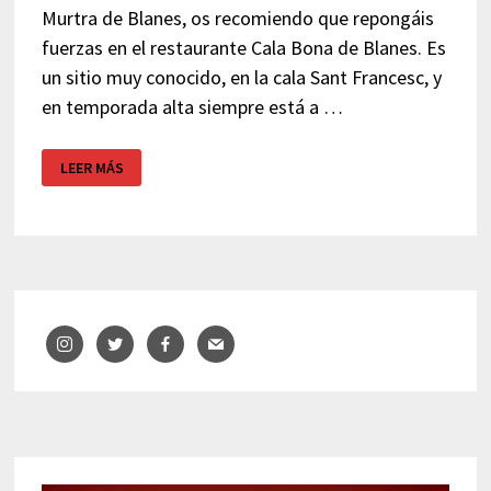
Murtra de Blanes, os recomiendo que repongáis
fuerzas en el restaurante Cala Bona de Blanes. Es
un sitio muy conocido, en la cala Sant Francesc, y
en temporada alta siempre está a …
MARISCADA
LEER MÁS
CALA
BONA
–
BLANES