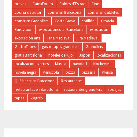
bravas
CaixaForum
Caldes d'Estrac
Cine
cocina de autor
comer en Barcelona
comer en Caldetes
comer en Granollers
Costa Brava
cotillón
Croacia
Eurovision
exposiciones en Barcelona
exposición
exposición arte
Feria Medieval
Fira Medieval
GastroTapes
gastrotapes granollers
Granollers
gratis Barcelona
hoteles de lujo
Japon
localizaciones
localizaciones series
Música
navidad
Nochevieja
novela negra
Peñíscola
pizza
pizzería
Plensa
Qué hacer en Barcelona
Restaurantes
restaurantes en Barcelona
restaurantes granollers
rodajes
tapas
Zagreb