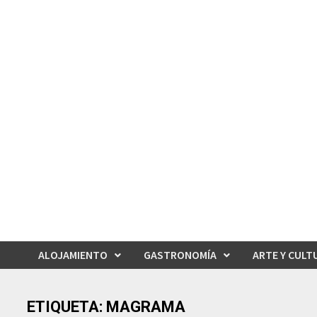
Saltar
al
contenido
ALOJAMIENTO
GASTRONOMÍA
ARTE Y CULT
ETIQUETA:
MAGRAMA