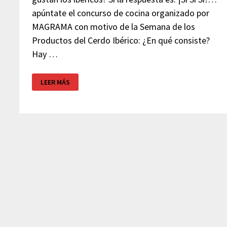
apúntate el concurso de cocina organizado por
MAGRAMA con motivo de la Semana de los
Productos del Cerdo Ibérico: ¿En qué consiste?
Hay …
CONCURSO
LEER MÁS
DE
COCINA:
TAPA
IBÉRICA
GOURMET