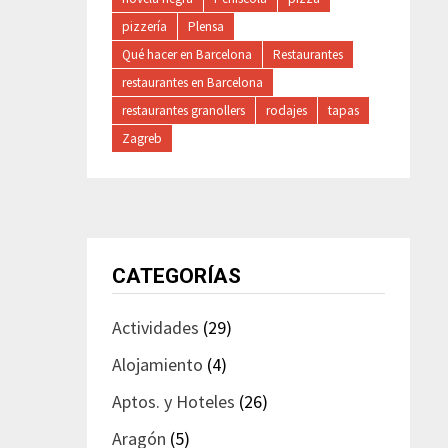
pizzería
Plensa
Qué hacer en Barcelona
Restaurantes
restaurantes en Barcelona
restaurantes granollers
rodajes
tapas
Zagreb
CATEGORÍAS
Actividades
(29)
Alojamiento
(4)
Aptos. y Hoteles
(26)
Aragón
(5)