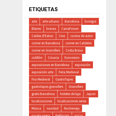
ETIQUETAS
arte
arte urbano
Barcelona
bcnegra
Blanes
bravas
CaixaForum
Caldes d'Estrac
Cine
cocina de autor
comer en Barcelona
comer en Caldetes
comer en Granollers
Costa Brava
cotillón
Croacia
Eurovision
exposiciones en Barcelona
exposición
exposición arte
Feria Medieval
Fira Medieval
GastroTapes
gastrotapes granollers
Granollers
gratis Barcelona
hoteles de lujo
Japon
localizaciones
localizaciones series
Música
navidad
Nochevieja
novela negra
Peñíscola
pizza