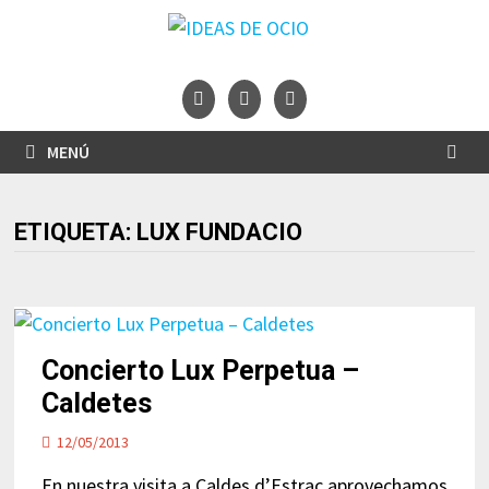
Saltar
al
contenido
MENÚ
ETIQUETA:
LUX FUNDACIO
Concierto Lux Perpetua –
Caldetes
12/05/2013
En nuestra visita a Caldes d’Estrac aprovechamos