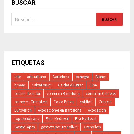
BUSCAR
Buscar:
ETIQUETAS
arte
arte urbano
Barcelona
bcnegra
Blanes
bravas
CaixaForum
Caldes d'Estrac
Cine
cocina de autor
comer en Barcelona
comer en Caldetes
comer en Granollers
Costa Brava
cotillón
Croacia
Eurovision
exposiciones en Barcelona
exposición
exposición arte
Feria Medieval
Fira Medieval
GastroTapes
gastrotapes granollers
Granollers