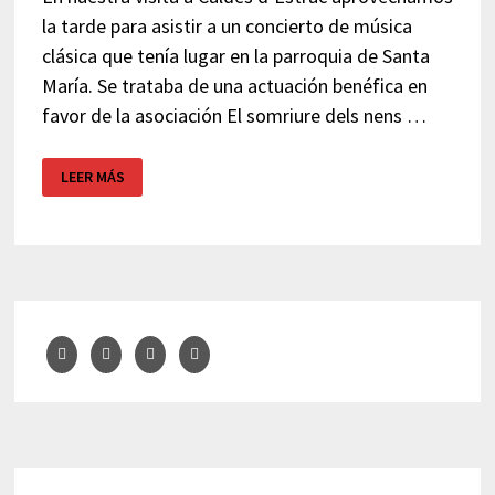
la tarde para asistir a un concierto de música
clásica que tenía lugar en la parroquia de Santa
María. Se trataba de una actuación benéfica en
favor de la asociación El somriure dels nens …
CONCIERTO
LEER MÁS
LUX
PERPETUA
–
CALDETES