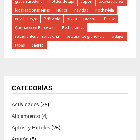
gratis Barcelona
hoteles de lujo
Japon
localizaciones
localizaciones series
Música
navidad
Nochevieja
novela negra
Peñíscola
pizza
pizzería
Plensa
Qué hacer en Barcelona
Restaurantes
restaurantes en Barcelona
restaurantes granollers
rodajes
tapas
Zagreb
CATEGORÍAS
Actividades
(29)
Alojamiento
(4)
Aptos. y Hoteles
(26)
Aragón
(5)