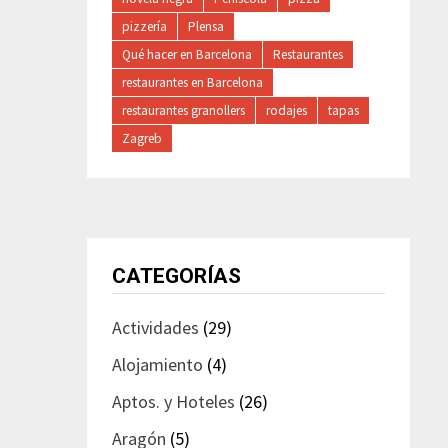
pizzería
Plensa
Qué hacer en Barcelona
Restaurantes
restaurantes en Barcelona
restaurantes granollers
rodajes
tapas
Zagreb
CATEGORÍAS
Actividades
(29)
Alojamiento
(4)
Aptos. y Hoteles
(26)
Aragón
(5)