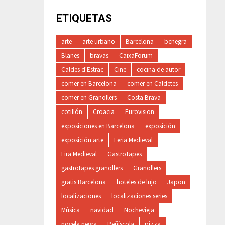
ETIQUETAS
arte
arte urbano
Barcelona
bcnegra
Blanes
bravas
CaixaForum
Caldes d'Estrac
Cine
cocina de autor
comer en Barcelona
comer en Caldetes
comer en Granollers
Costa Brava
cotillón
Croacia
Eurovision
exposiciones en Barcelona
exposición
exposición arte
Feria Medieval
Fira Medieval
GastroTapes
gastrotapes granollers
Granollers
gratis Barcelona
hoteles de lujo
Japon
localizaciones
localizaciones series
Música
navidad
Nochevieja
novela negra
Peñíscola
pizza