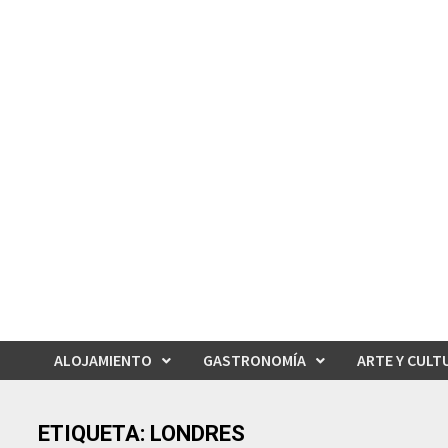
Saltar
al
contenido
ALOJAMIENTO
GASTRONOMÍA
ARTE Y CULT
ETIQUETA:
LONDRES