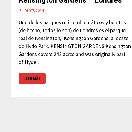
Kensington Gardens – Londres
01/07/2014
Uno de los parques más emblemáticos y bonitos
(de hecho, todos lo son) de Londres es el parque
real de Kensington, Kensington Gardens, al oeste
de Hyde Park. KENSINGTON GARDENS Kensington
Gardens covers 242 acres and was originally part
of Hyde …
KENSINGTON
LEER MÁS
GARDENS
–
LONDRES