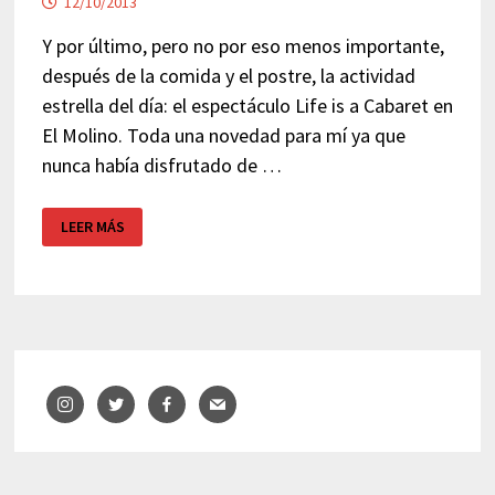
12/10/2013
Y por último, pero no por eso menos importante,
después de la comida y el postre, la actividad
estrella del día: el espectáculo Life is a Cabaret en
El Molino. Toda una novedad para mí ya que
nunca había disfrutado de …
EL
LEER MÁS
MOLINO-
LIFE
IS
A
CABARET
–
BARCELONA