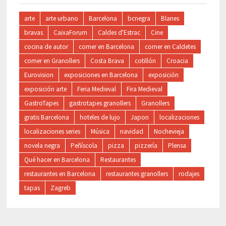
arte
arte urbano
Barcelona
bcnegra
Blanes
bravas
CaixaForum
Caldes d'Estrac
Cine
cocina de autor
comer en Barcelona
comer en Caldetes
comer en Granollers
Costa Brava
cotillón
Croacia
Eurovision
exposiciones en Barcelona
exposición
exposición arte
Feria Medieval
Fira Medieval
GastroTapes
gastrotapes granollers
Granollers
gratis Barcelona
hoteles de lujo
Japon
localizaciones
localizaciones series
Música
navidad
Nochevieja
novela negra
Peñíscola
pizza
pizzería
Plensa
Qué hacer en Barcelona
Restaurantes
restaurantes en Barcelona
restaurantes granollers
rodajes
tapas
Zagreb