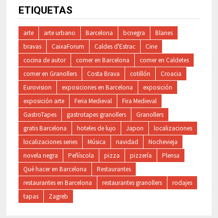
ETIQUETAS
arte
arte urbano
Barcelona
bcnegra
Blanes
bravas
CaixaForum
Caldes d'Estrac
Cine
cocina de autor
comer en Barcelona
comer en Caldetes
comer en Granollers
Costa Brava
cotillón
Croacia
Eurovision
exposiciones en Barcelona
exposición
exposición arte
Feria Medieval
Fira Medieval
GastroTapes
gastrotapes granollers
Granollers
gratis Barcelona
hoteles de lujo
Japon
localizaciones
localizaciones series
Música
navidad
Nochevieja
novela negra
Peñíscola
pizza
pizzería
Plensa
Qué hacer en Barcelona
Restaurantes
restaurantes en Barcelona
restaurantes granollers
rodajes
tapas
Zagreb