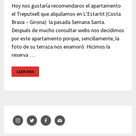
Hoy nos gustaría recomendaros el apartamento
el Treputxell que alquilamos en L’Estartit (Costa
Brava – Girona) la pasada Semana Santa.
Después de mucho consultar webs nos decidimos
por este apartamento porque, sencillamente, la
foto de su terraza nos enamoró. Hicimos la
reserva …
APARTAMENTOS
LEER MÁS
EL
TREPUTXELL
–
L’ESTARTIT