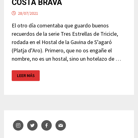
COSTA BRAVA
28/07/2021
El otro día comentaba que guardo buenos
recuerdos de la serie Tres Estrellas de Tricicle,
rodada en el Hostal de la Gavina de S’agaró
(Platja d’Aro). Primero, que no os engañe el
nombre, no es un hostal, sino un hotelazo de …
HOTEL
LEER MÁS
DE
LUJO
LA
GAVINA
–
COSTA
BRAVA