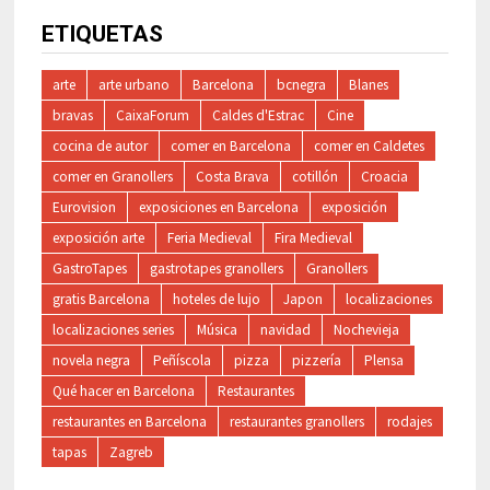
ETIQUETAS
arte
arte urbano
Barcelona
bcnegra
Blanes
bravas
CaixaForum
Caldes d'Estrac
Cine
cocina de autor
comer en Barcelona
comer en Caldetes
comer en Granollers
Costa Brava
cotillón
Croacia
Eurovision
exposiciones en Barcelona
exposición
exposición arte
Feria Medieval
Fira Medieval
GastroTapes
gastrotapes granollers
Granollers
gratis Barcelona
hoteles de lujo
Japon
localizaciones
localizaciones series
Música
navidad
Nochevieja
novela negra
Peñíscola
pizza
pizzería
Plensa
Qué hacer en Barcelona
Restaurantes
restaurantes en Barcelona
restaurantes granollers
rodajes
tapas
Zagreb