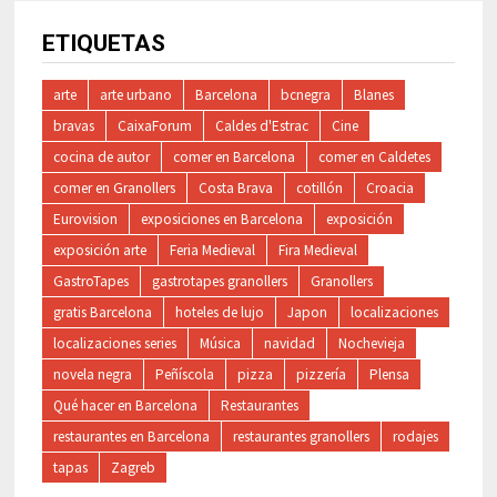
ETIQUETAS
arte
arte urbano
Barcelona
bcnegra
Blanes
bravas
CaixaForum
Caldes d'Estrac
Cine
cocina de autor
comer en Barcelona
comer en Caldetes
comer en Granollers
Costa Brava
cotillón
Croacia
Eurovision
exposiciones en Barcelona
exposición
exposición arte
Feria Medieval
Fira Medieval
GastroTapes
gastrotapes granollers
Granollers
gratis Barcelona
hoteles de lujo
Japon
localizaciones
localizaciones series
Música
navidad
Nochevieja
novela negra
Peñíscola
pizza
pizzería
Plensa
Qué hacer en Barcelona
Restaurantes
restaurantes en Barcelona
restaurantes granollers
rodajes
tapas
Zagreb