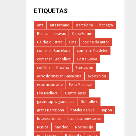
ETIQUETAS
arte
arte urbano
Barcelona
bcnegra
Blanes
bravas
CaixaForum
Caldes d'Estrac
Cine
cocina de autor
comer en Barcelona
comer en Caldetes
comer en Granollers
Costa Brava
cotillón
Croacia
Eurovision
exposiciones en Barcelona
exposición
exposición arte
Feria Medieval
Fira Medieval
GastroTapes
gastrotapes granollers
Granollers
gratis Barcelona
hoteles de lujo
Japon
localizaciones
localizaciones series
Música
navidad
Nochevieja
novela negra
Peñíscola
pizza