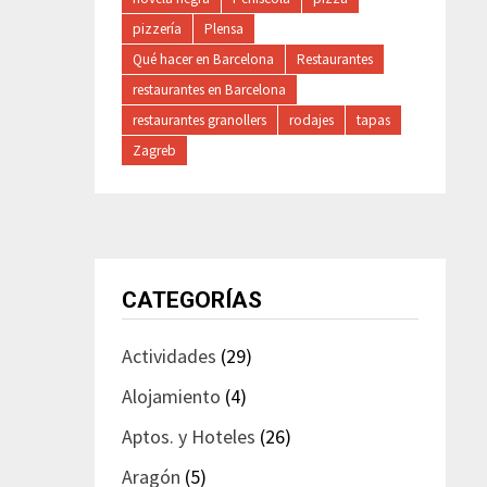
pizzería
Plensa
Qué hacer en Barcelona
Restaurantes
restaurantes en Barcelona
restaurantes granollers
rodajes
tapas
Zagreb
CATEGORÍAS
Actividades
(29)
Alojamiento
(4)
Aptos. y Hoteles
(26)
Aragón
(5)