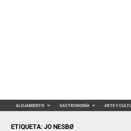
Saltar
al
contenido
ALOJAMIENTO
GASTRONOMÍA
ARTE Y CULT
ETIQUETA:
JO NESBØ