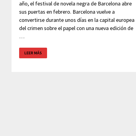
año, el festival de novela negra de Barcelona abre
sus puertas en febrero. Barcelona vuelve a
convertirse durante unos días en la capital europea
del crimen sobre el papel con una nueva edición de
…
BCNEGRA
LEER MÁS
2024
–
NOVELA
NEGRA
BARCELONA