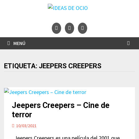
Saltar
al
contenido
MENÚ
ETIQUETA:
JEEPERS CREEPERS
Jeepers Creepers – Cine de
terror
10/03/2021
Jeepers Creepers es una película del 2001 que