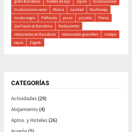
gratis Barcelona
hoteles de lujo
Japon
localizaciones
localizaciones series
Música
navidad
Nochevieja
novela negra
Peñíscola
pizza
pizzería
Plensa
Qué hacer en Barcelona
Restaurantes
restaurantes en Barcelona
restaurantes granollers
rodajes
tapas
Zagreb
CATEGORÍAS
Actividades
(29)
Alojamiento
(4)
Aptos. y Hoteles
(26)
Aragón
(5)