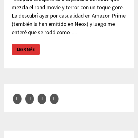
mezcla el road movie y terror con un toque gore.
La descubrí ayer por casualidad en Amazon Prime
(también la han emitido en Neox) y luego me
enteré que se rodó como …
JEEPERS
LEER MÁS
CREEPERS
–
CINE
DE
TERROR