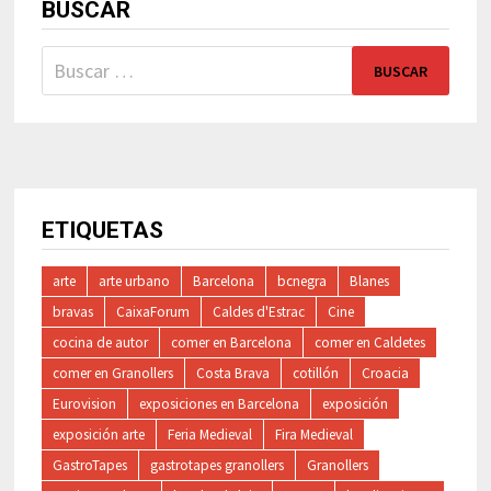
BUSCAR
Buscar:
ETIQUETAS
arte
arte urbano
Barcelona
bcnegra
Blanes
bravas
CaixaForum
Caldes d'Estrac
Cine
cocina de autor
comer en Barcelona
comer en Caldetes
comer en Granollers
Costa Brava
cotillón
Croacia
Eurovision
exposiciones en Barcelona
exposición
exposición arte
Feria Medieval
Fira Medieval
GastroTapes
gastrotapes granollers
Granollers