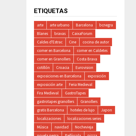
ETIQUETAS
arte
arte urbano
Barcelona
bcnegra
Blanes
bravas
CaixaForum
Caldes d'Estrac
Cine
cocina de autor
comer en Barcelona
comer en Caldetes
comer en Granollers
Costa Brava
cotillón
Croacia
Eurovision
exposiciones en Barcelona
exposición
exposición arte
Feria Medieval
Fira Medieval
GastroTapes
gastrotapes granollers
Granollers
gratis Barcelona
hoteles de lujo
Japon
localizaciones
localizaciones series
Música
navidad
Nochevieja
novela negra
Peñíscola
pizza