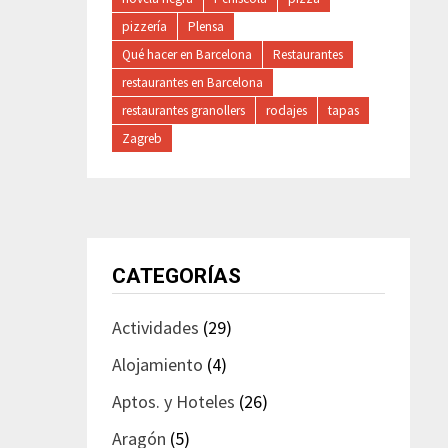
pizzería
Plensa
Qué hacer en Barcelona
Restaurantes
restaurantes en Barcelona
restaurantes granollers
rodajes
tapas
Zagreb
CATEGORÍAS
Actividades
(29)
Alojamiento
(4)
Aptos. y Hoteles
(26)
Aragón
(5)