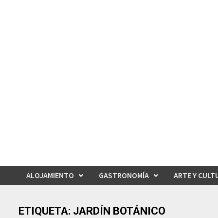
Saltar
al
contenido
ALOJAMIENTO
GASTRONOMÍA
ARTE Y CULT
ETIQUETA:
JARDÍN BOTÁNICO