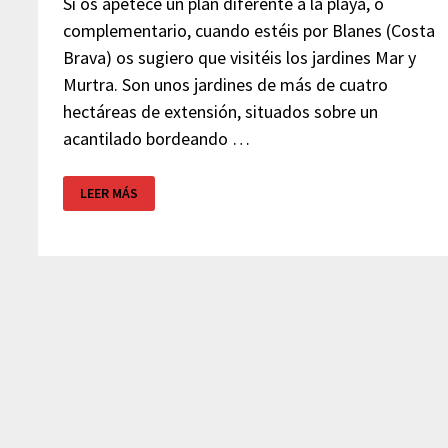
Si os apetece un plan diferente a la playa, o
complementario, cuando estéis por Blanes (Costa
Brava) os sugiero que visitéis los jardines Mar y
Murtra. Son unos jardines de más de cuatro
hectáreas de extensión, situados sobre un
acantilado bordeando …
JARDÍN
LEER MÁS
BOTÁNICO
MAR
Y
MURTRA
–
BLANES