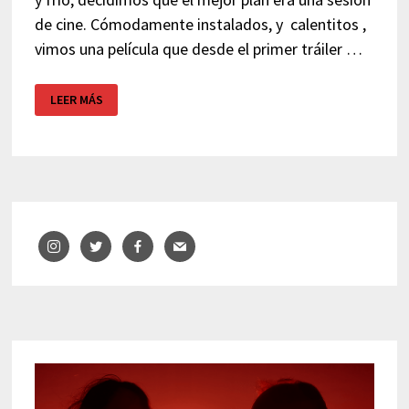
de cine. Cómodamente instalados, y calentitos ,
vimos una película que desde el primer tráiler …
MAMÁ,
LEER MÁS
PELÍCULA
DE
TERROR