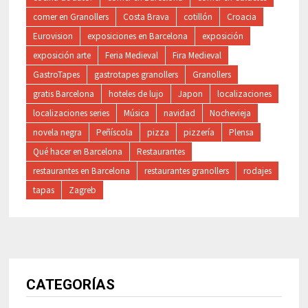
comer en Granollers
Costa Brava
cotillón
Croacia
Eurovision
exposiciones en Barcelona
exposición
exposición arte
Feria Medieval
Fira Medieval
GastroTapes
gastrotapes granollers
Granollers
gratis Barcelona
hoteles de lujo
Japon
localizaciones
localizaciones series
Música
navidad
Nochevieja
novela negra
Peñíscola
pizza
pizzería
Plensa
Qué hacer en Barcelona
Restaurantes
restaurantes en Barcelona
restaurantes granollers
rodajes
tapas
Zagreb
CATEGORÍAS