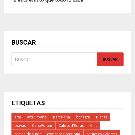
BUSCAR
Buscar:
ETIQUETAS
arte
arte urbano
Barcelona
bcnegra
Blanes
bravas
CaixaForum
Caldes d'Estrac
Cine
cocina de autor
comer en Barcelona
comer en Caldetes