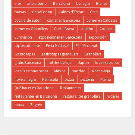
arte
arte urbano
Barcelona
bcnegra
Blanes
bravas
CaixaForum
Caldes d'Estrac
Cine
cocina de autor
comer en Barcelona
comer en Caldetes
comer en Granollers
Costa Brava
cotillón
Croacia
Eurovision
exposiciones en Barcelona
exposición
exposición arte
Feria Medieval
Fira Medieval
GastroTapes
gastrotapes granollers
Granollers
gratis Barcelona
hoteles de lujo
Japon
localizaciones
localizaciones series
Música
navidad
Nochevieja
novela negra
Peñíscola
pizza
pizzería
Plensa
Qué hacer en Barcelona
Restaurantes
restaurantes en Barcelona
restaurantes granollers
rodajes
tapas
Zagreb