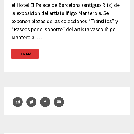
el Hotel El Palace de Barcelona (antiguo Ritz) de
la exposición del artista Iñigo Manterola. Se
exponen piezas de las colecciones “Tránsitos” y
“Paseos por el soporte” del artista vasco Iñigo
Manterola. …
EXPOSICIÓN
LEER MÁS
IÑIGO
MANTEROLA
–
HOTEL
EL
PALACE