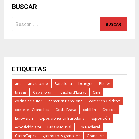
BUSCAR
Buscar:
ETIQUETAS
arte
arte urbano
Barcelona
bcnegra
Blanes
bravas
CaixaForum
Caldes d'Estrac
Cine
cocina de autor
comer en Barcelona
comer en Caldetes
comer en Granollers
Costa Brava
cotillón
Croacia
Eurovision
exposiciones en Barcelona
exposición
exposición arte
Feria Medieval
Fira Medieval
GastroTapes
gastrotapes granollers
Granollers