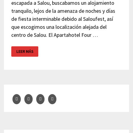
escapada a Salou, buscabamos un alojamiento
tranquilo, lejos de la amenaza de noches y días
de fiesta interminable debido al Saloufest, así
que escogimos una localización alejada del
centro de Salou. El Apartahotel Four …
APARTHOTEL
LEER MÁS
FOUR
ELEMENTS
–
SALOU