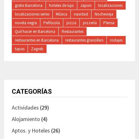
gratis Barcelona
hoteles de lujo
Japon
localizaciones
localizaciones series
Música
navidad
Nochevieja
novela negra
Peñíscola
pizza
pizzería
Plensa
Qué hacer en Barcelona
Restaurantes
restaurantes en Barcelona
restaurantes granollers
rodajes
tapas
Zagreb
CATEGORÍAS
Actividades
(29)
Alojamiento
(4)
Aptos. y Hoteles
(26)