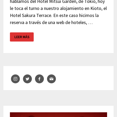
hablamos del Hotel Mitsui Garden, de Tokio, hoy
le toca el turno a nuestro alojamiento en Kioto, el
Hotel Sakura Terrace. En este caso hicimos la
reserva a través de una web de hoteles, …
HOTEL
LEER MÁS
SAKURA
TERRACE
–
KIOTO
(JAPÓN)