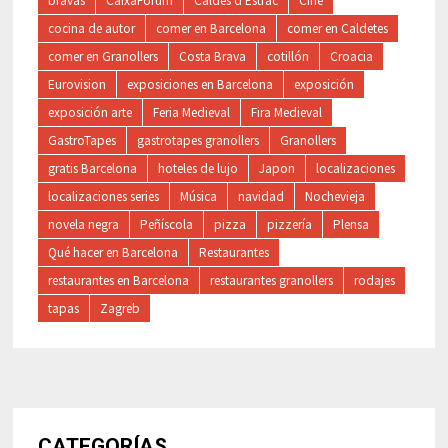
bravas
CaixaForum
Caldes d'Estrac
Cine
cocina de autor
comer en Barcelona
comer en Caldetes
comer en Granollers
Costa Brava
cotillón
Croacia
Eurovision
exposiciones en Barcelona
exposición
exposición arte
Feria Medieval
Fira Medieval
GastroTapes
gastrotapes granollers
Granollers
gratis Barcelona
hoteles de lujo
Japon
localizaciones
localizaciones series
Música
navidad
Nochevieja
novela negra
Peñíscola
pizza
pizzería
Plensa
Qué hacer en Barcelona
Restaurantes
restaurantes en Barcelona
restaurantes granollers
rodajes
tapas
Zagreb
CATEGORÍAS