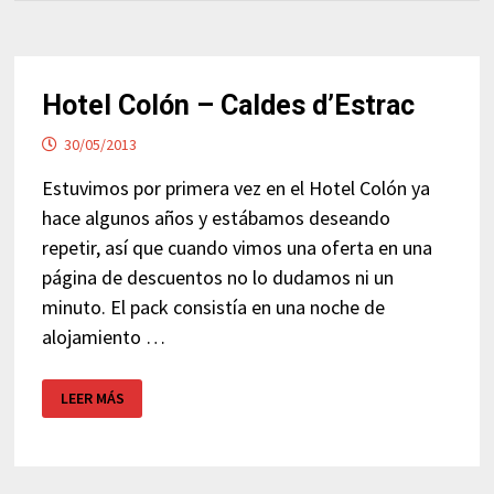
Hotel Colón – Caldes d’Estrac
30/05/2013
Estuvimos por primera vez en el Hotel Colón ya
hace algunos años y estábamos deseando
repetir, así que cuando vimos una oferta en una
página de descuentos no lo dudamos ni un
minuto. El pack consistía en una noche de
alojamiento …
HOTEL
LEER MÁS
COLÓN
–
CALDES
D’ESTRAC