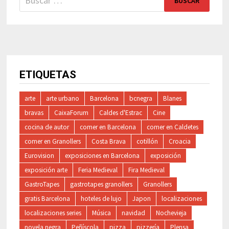
ETIQUETAS
arte
arte urbano
Barcelona
bcnegra
Blanes
bravas
CaixaForum
Caldes d'Estrac
Cine
cocina de autor
comer en Barcelona
comer en Caldetes
comer en Granollers
Costa Brava
cotillón
Croacia
Eurovision
exposiciones en Barcelona
exposición
exposición arte
Feria Medieval
Fira Medieval
GastroTapes
gastrotapes granollers
Granollers
gratis Barcelona
hoteles de lujo
Japon
localizaciones
localizaciones series
Música
navidad
Nochevieja
novela negra
Peñíscola
pizza
pizzería
Plensa