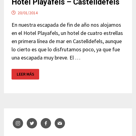
Hotel Playafels – Castelldefels
20/01/2014
En nuestra escapada de fin de año nos alojamos
en el Hotel Playafels, un hotel de cuatro estrellas
en primera línea de mar en Castelldefels, aunque
lo cierto es que lo disfrutamos poco, ya que fue
una escapada muy breve. El …
HOTEL
LEER MÁS
PLAYAFELS
–
CASTELLDEFELS