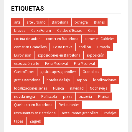
ETIQUETAS
arte
arte urbano
Barcelona
bcnegra
Blanes
bravas
CaixaForum
Caldes d'Estrac
Cine
cocina de autor
comer en Barcelona
comer en Caldetes
comer en Granollers
Costa Brava
cotillón
Croacia
Eurovision
exposiciones en Barcelona
exposición
exposición arte
Feria Medieval
Fira Medieval
GastroTapes
gastrotapes granollers
Granollers
gratis Barcelona
hoteles de lujo
Japon
localizaciones
localizaciones series
Música
navidad
Nochevieja
novela negra
Peñíscola
pizza
pizzería
Plensa
Qué hacer en Barcelona
Restaurantes
restaurantes en Barcelona
restaurantes granollers
rodajes
tapas
Zagreb