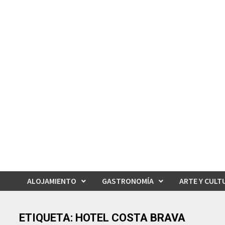
Saltar
al
contenido
ALOJAMIENTO
GASTRONOMÍA
ARTE Y CULT
ETIQUETA:
HOTEL COSTA BRAVA