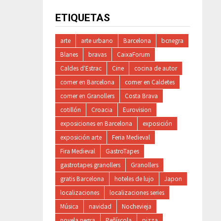
ETIQUETAS
arte
arte urbano
Barcelona
bcnegra
Blanes
bravas
CaixaForum
Caldes d'Estrac
Cine
cocina de autor
comer en Barcelona
comer en Caldetes
comer en Granollers
Costa Brava
cotillón
Croacia
Eurovision
exposiciones en Barcelona
exposición
exposición arte
Feria Medieval
Fira Medieval
GastroTapes
gastrotapes granollers
Granollers
gratis Barcelona
hoteles de lujo
Japon
localizaciones
localizaciones series
Música
navidad
Nochevieja
novela negra
Peñíscola
pizza