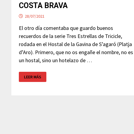
COSTA BRAVA
28/07/2021
El otro día comentaba que guardo buenos
recuerdos de la serie Tres Estrellas de Tricicle,
rodada en el Hostal de la Gavina de S’agaró (Platja
d’Aro). Primero, que no os engañe el nombre, no es
un hostal, sino un hotelazo de …
HOTEL
LEER MÁS
DE
LUJO
LA
GAVINA
–
COSTA
BRAVA