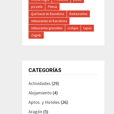
pizzería
Plensa
Qué hacer en Barcelona
Restaurantes
restaurantes en Barcelona
restaurantes granollers
rodajes
tapas
Zagreb
CATEGORÍAS
Actividades
(29)
Alojamiento
(4)
Aptos. y Hoteles
(26)
Aragón
(5)