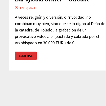
17/10/2021
A veces religión y diversión, o frivolidad, no
combinan muy bien, sino que se lo digan al Deán de
la catedral de Toledo, la grabación de un
provocativo videoclip (pactada y cobrada por el
Arzobispado en 30.000 EUR ) de C. …
BAR
LEER MÁS
IGLESIA
OLIVIER
–
UTRECHT