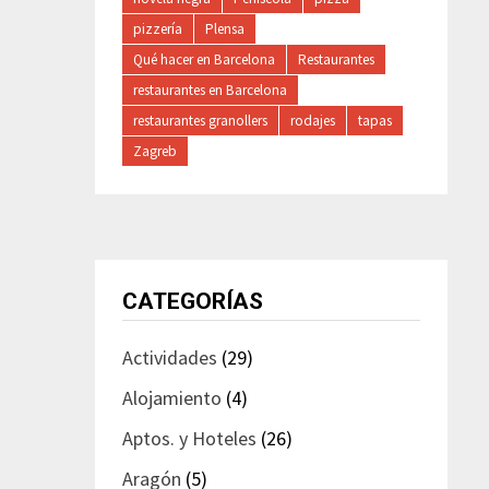
pizzería
Plensa
Qué hacer en Barcelona
Restaurantes
restaurantes en Barcelona
restaurantes granollers
rodajes
tapas
Zagreb
CATEGORÍAS
Actividades
(29)
Alojamiento
(4)
Aptos. y Hoteles
(26)
Aragón
(5)