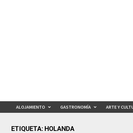
Saltar
al
contenido
ALOJAMIENTO
GASTRONOMÍA
ARTE Y CULT
ETIQUETA:
HOLANDA