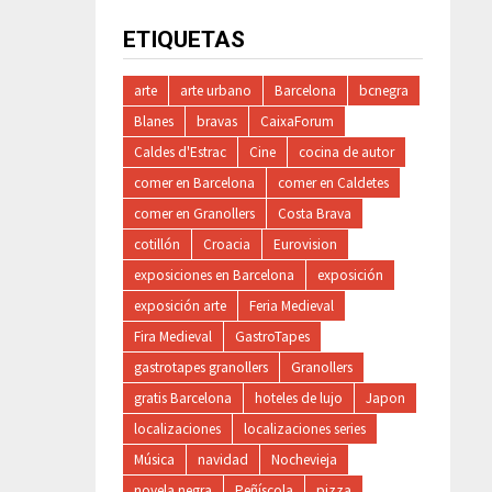
ETIQUETAS
arte
arte urbano
Barcelona
bcnegra
Blanes
bravas
CaixaForum
Caldes d'Estrac
Cine
cocina de autor
comer en Barcelona
comer en Caldetes
comer en Granollers
Costa Brava
cotillón
Croacia
Eurovision
exposiciones en Barcelona
exposición
exposición arte
Feria Medieval
Fira Medieval
GastroTapes
gastrotapes granollers
Granollers
gratis Barcelona
hoteles de lujo
Japon
localizaciones
localizaciones series
Música
navidad
Nochevieja
novela negra
Peñíscola
pizza