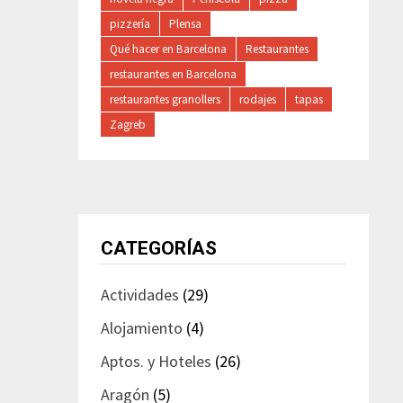
pizzería
Plensa
Qué hacer en Barcelona
Restaurantes
restaurantes en Barcelona
restaurantes granollers
rodajes
tapas
Zagreb
CATEGORÍAS
Actividades
(29)
Alojamiento
(4)
Aptos. y Hoteles
(26)
Aragón
(5)