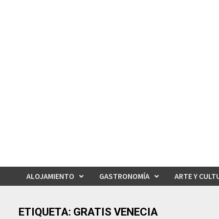
Saltar
al
contenido
ALOJAMIENTO
GASTRONOMÍA
ARTE Y CULT
ETIQUETA:
GRATIS VENECIA