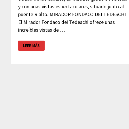
y con unas vistas espectaculares, situado junto al
puente Rialto. MIRADOR FONDACO DEI TEDESCHI
El Mirador Fondaco dei Tedeschi ofrece unas
increíbles vistas de …
MIRADOR
LEER MÁS
GRATIS
EN
VENECIA