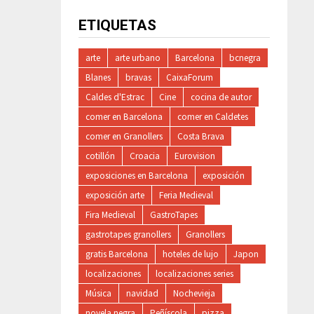
ETIQUETAS
arte
arte urbano
Barcelona
bcnegra
Blanes
bravas
CaixaForum
Caldes d'Estrac
Cine
cocina de autor
comer en Barcelona
comer en Caldetes
comer en Granollers
Costa Brava
cotillón
Croacia
Eurovision
exposiciones en Barcelona
exposición
exposición arte
Feria Medieval
Fira Medieval
GastroTapes
gastrotapes granollers
Granollers
gratis Barcelona
hoteles de lujo
Japon
localizaciones
localizaciones series
Música
navidad
Nochevieja
novela negra
Peñíscola
pizza