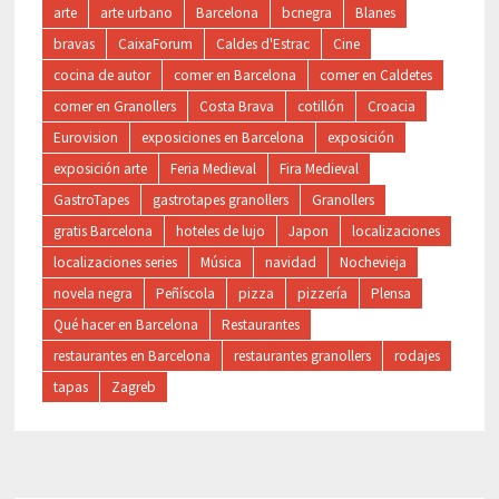
arte
arte urbano
Barcelona
bcnegra
Blanes
bravas
CaixaForum
Caldes d'Estrac
Cine
cocina de autor
comer en Barcelona
comer en Caldetes
comer en Granollers
Costa Brava
cotillón
Croacia
Eurovision
exposiciones en Barcelona
exposición
exposición arte
Feria Medieval
Fira Medieval
GastroTapes
gastrotapes granollers
Granollers
gratis Barcelona
hoteles de lujo
Japon
localizaciones
localizaciones series
Música
navidad
Nochevieja
novela negra
Peñíscola
pizza
pizzería
Plensa
Qué hacer en Barcelona
Restaurantes
restaurantes en Barcelona
restaurantes granollers
rodajes
tapas
Zagreb