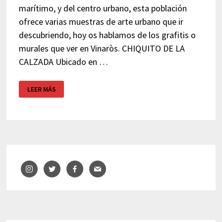
marítimo, y del centro urbano, esta población
ofrece varias muestras de arte urbano que ir
descubriendo, hoy os hablamos de los grafitis o
murales que ver en Vinaròs. CHIQUITO DE LA
CALZADA Ubicado en …
CUATRO
LEER MÁS
GRAFITIS
QUE
VER
EN
VINARÒS