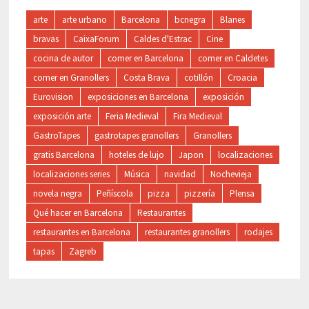
arte
arte urbano
Barcelona
bcnegra
Blanes
bravas
CaixaForum
Caldes d'Estrac
Cine
cocina de autor
comer en Barcelona
comer en Caldetes
comer en Granollers
Costa Brava
cotillón
Croacia
Eurovision
exposiciones en Barcelona
exposición
exposición arte
Feria Medieval
Fira Medieval
GastroTapes
gastrotapes granollers
Granollers
gratis Barcelona
hoteles de lujo
Japon
localizaciones
localizaciones series
Música
navidad
Nochevieja
novela negra
Peñíscola
pizza
pizzería
Plensa
Qué hacer en Barcelona
Restaurantes
restaurantes en Barcelona
restaurantes granollers
rodajes
tapas
Zagreb