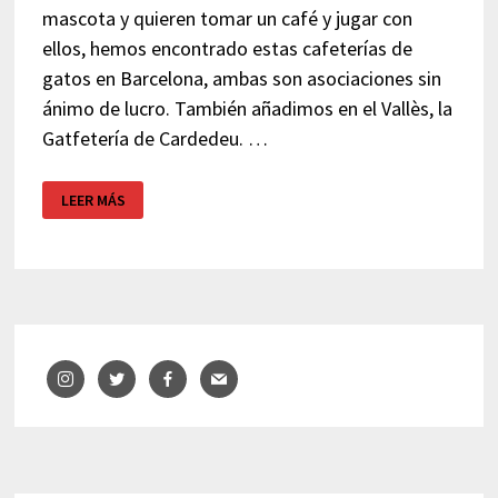
mascota y quieren tomar un café y jugar con
ellos, hemos encontrado estas cafeterías de
gatos en Barcelona, ambas son asociaciones sin
ánimo de lucro. También añadimos en el Vallès, la
Gatfetería de Cardedeu. …
CAFETERÍAS
LEER MÁS
DE
GATOS
EN
BARCELONA