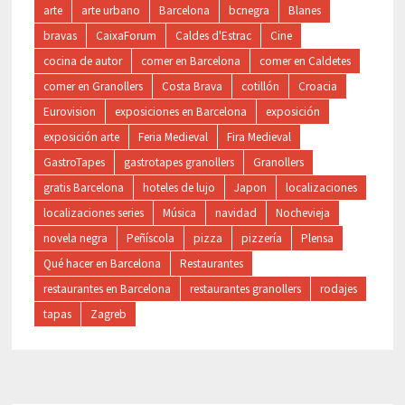
arte
arte urbano
Barcelona
bcnegra
Blanes
bravas
CaixaForum
Caldes d'Estrac
Cine
cocina de autor
comer en Barcelona
comer en Caldetes
comer en Granollers
Costa Brava
cotillón
Croacia
Eurovision
exposiciones en Barcelona
exposición
exposición arte
Feria Medieval
Fira Medieval
GastroTapes
gastrotapes granollers
Granollers
gratis Barcelona
hoteles de lujo
Japon
localizaciones
localizaciones series
Música
navidad
Nochevieja
novela negra
Peñíscola
pizza
pizzería
Plensa
Qué hacer en Barcelona
Restaurantes
restaurantes en Barcelona
restaurantes granollers
rodajes
tapas
Zagreb