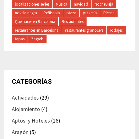
localizaciones series
Música
navidad
Nochevieja
novela negra
Peñíscola
pizza
pizzería
Plensa
Qué hacer en Barcelona
Restaurantes
restaurantes en Barcelona
restaurantes granollers
rodajes
tapas
Zagreb
CATEGORÍAS
Actividades
(29)
Alojamiento
(4)
Aptos. y Hoteles
(26)
Aragón
(5)