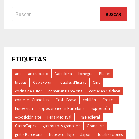
Buscar:
ETIQUETAS
arte
arte urbano
Barcelona
bcnegra
Blanes
bravas
CaixaForum
Caldes d'Estrac
Cine
cocina de autor
comer en Barcelona
comer en Caldetes
comer en Granollers
Costa Brava
cotillón
Croacia
Eurovision
exposiciones en Barcelona
exposición
exposición arte
Feria Medieval
Fira Medieval
GastroTapes
gastrotapes granollers
Granollers
gratis Barcelona
hoteles de lujo
Japon
localizaciones