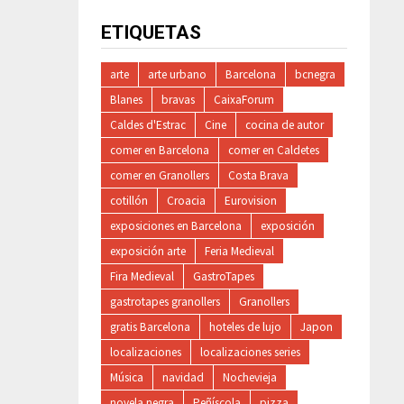
ETIQUETAS
arte
arte urbano
Barcelona
bcnegra
Blanes
bravas
CaixaForum
Caldes d'Estrac
Cine
cocina de autor
comer en Barcelona
comer en Caldetes
comer en Granollers
Costa Brava
cotillón
Croacia
Eurovision
exposiciones en Barcelona
exposición
exposición arte
Feria Medieval
Fira Medieval
GastroTapes
gastrotapes granollers
Granollers
gratis Barcelona
hoteles de lujo
Japon
localizaciones
localizaciones series
Música
navidad
Nochevieja
novela negra
Peñíscola
pizza