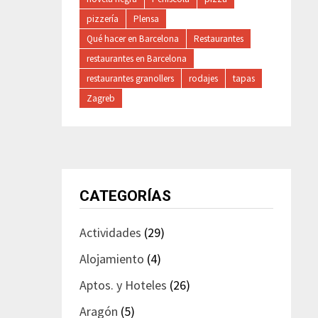
pizzería
Plensa
Qué hacer en Barcelona
Restaurantes
restaurantes en Barcelona
restaurantes granollers
rodajes
tapas
Zagreb
CATEGORÍAS
Actividades
(29)
Alojamiento
(4)
Aptos. y Hoteles
(26)
Aragón
(5)