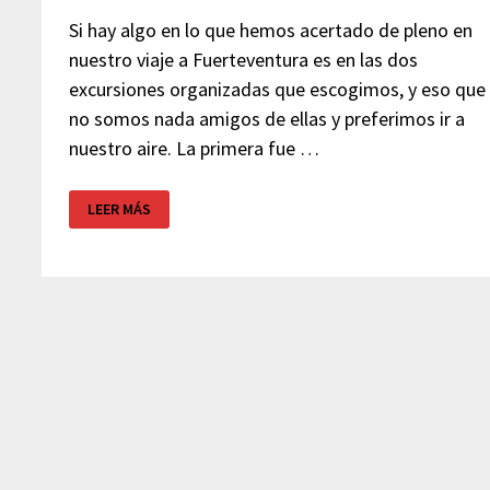
Si hay algo en lo que hemos acertado de pleno en
nuestro viaje a Fuerteventura es en las dos
excursiones organizadas que escogimos, y eso que
no somos nada amigos de ellas y preferimos ir a
nuestro aire. La primera fue …
EXCURSIÓN
LEER MÁS
ISLA
DE
LOBOS
–
FUERTEVENTURA