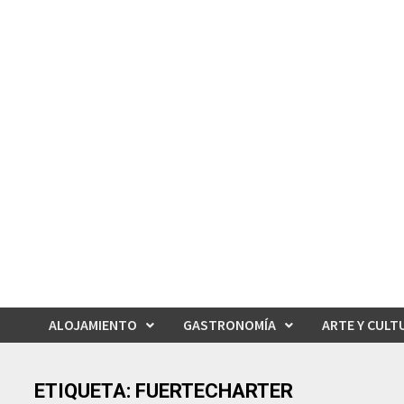
Saltar
al
contenido
ALOJAMIENTO
GASTRONOMÍA
ARTE Y CULT
ETIQUETA:
FUERTECHARTER