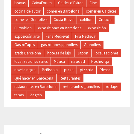
bravas
CaixaForum
Caldes d'Estrac
Cine
cocina de autor
comer en Barcelona
comer en Caldetes
comer en Granollers
Costa Brava
cotillón
Croacia
Eurovision
exposiciones en Barcelona
exposición
exposición arte
Feria Medieval
Fira Medieval
GastroTapes
gastrotapes granollers
Granollers
gratis Barcelona
hoteles de lujo
Japon
localizaciones
localizaciones series
Música
navidad
Nochevieja
novela negra
Peñíscola
pizza
pizzería
Plensa
Qué hacer en Barcelona
Restaurantes
restaurantes en Barcelona
restaurantes granollers
rodajes
tapas
Zagreb