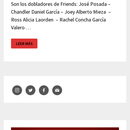
Son los dobladores de Friends: José Posada –
Chandler Daniel García – Joey Alberto Mieza –
Ross Alicia Laorden – Rachel Concha García
Valero …
LOS
LEER MÁS
DOBLADORES
DE
FRIENDS