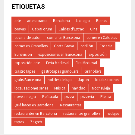
ETIQUETAS
arte
arte urbano
Barcelona
bcnegra
Blanes
bravas
CaixaForum
Caldes d'Estrac
Cine
cocina de autor
comer en Barcelona
comer en Caldetes
comer en Granollers
Costa Brava
cotillón
Croacia
Eurovision
exposiciones en Barcelona
exposición
exposición arte
Feria Medieval
Fira Medieval
GastroTapes
gastrotapes granollers
Granollers
gratis Barcelona
hoteles de lujo
Japon
localizaciones
localizaciones series
Música
navidad
Nochevieja
novela negra
Peñíscola
pizza
pizzería
Plensa
Qué hacer en Barcelona
Restaurantes
restaurantes en Barcelona
restaurantes granollers
rodajes
tapas
Zagreb