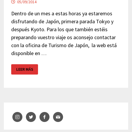
05/09/2014
Dentro de un mes a estas horas ya estaremos
disfrutando de Japón, primera parada Tokyo y
después Kyoto. Para los que también estéis
preparando vuestro viaje os aconsejo contactar
con la oficina de Turismo de Japón, la web está
disponible en …
VIAJE
LEER MÁS
A
JAPÓN
–
OFICINA
DE
TURISMO