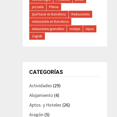
pizzería
Plensa
Qué hacer en Barcelona
Restaurantes
restaurantes en Barcelona
restaurantes granollers
rodajes
tapas
Zagreb
CATEGORÍAS
Actividades
(29)
Alojamiento
(4)
Aptos. y Hoteles
(26)
Aragón
(5)