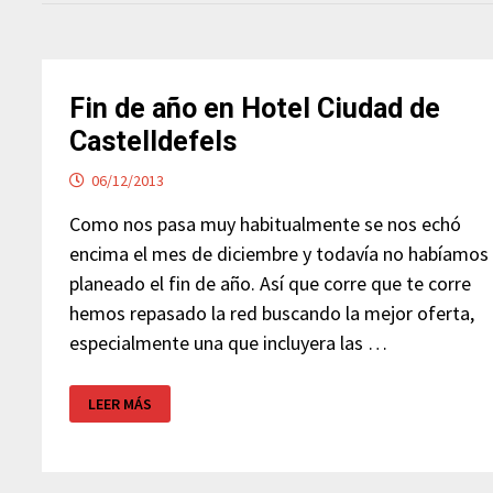
Fin de año en Hotel Ciudad de
Castelldefels
06/12/2013
Como nos pasa muy habitualmente se nos echó
encima el mes de diciembre y todavía no habíamos
planeado el fin de año. Así que corre que te corre
hemos repasado la red buscando la mejor oferta,
especialmente una que incluyera las …
FIN
LEER MÁS
DE
AÑO
EN
HOTEL
CIUDAD
DE