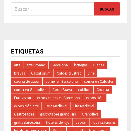
Buscar:
ETIQUETAS
arte
arte urbano
Barcelona
bcnegra
Blanes
bravas
CaixaForum
Caldes d'Estrac
Cine
cocina de autor
comer en Barcelona
comer en Caldetes
comer en Granollers
Costa Brava
cotillón
Croacia
Eurovision
exposiciones en Barcelona
exposición
exposición arte
Feria Medieval
Fira Medieval
GastroTapes
gastrotapes granollers
Granollers
gratis Barcelona
hoteles de lujo
Japon
localizaciones
localizaciones series
Música
navidad
Nochevieja