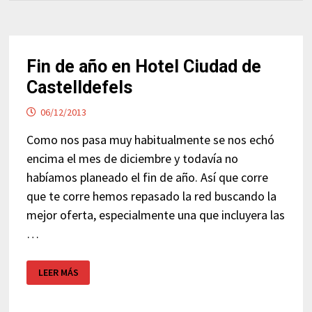
Fin de año en Hotel Ciudad de
Castelldefels
06/12/2013
Como nos pasa muy habitualmente se nos echó
encima el mes de diciembre y todavía no
habíamos planeado el fin de año. Así que corre
que te corre hemos repasado la red buscando la
mejor oferta, especialmente una que incluyera las
…
FIN
LEER MÁS
DE
AÑO
EN
HOTEL