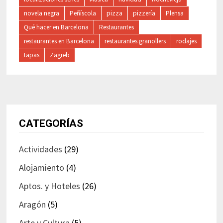
novela negra
Peñíscola
pizza
pizzería
Plensa
Qué hacer en Barcelona
Restaurantes
restaurantes en Barcelona
restaurantes granollers
rodajes
tapas
Zagreb
CATEGORÍAS
Actividades
(29)
Alojamiento
(4)
Aptos. y Hoteles
(26)
Aragón
(5)
Arte y Cultura
(5)