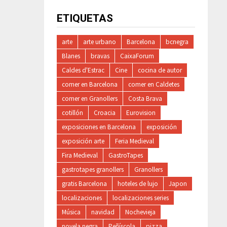
ETIQUETAS
arte
arte urbano
Barcelona
bcnegra
Blanes
bravas
CaixaForum
Caldes d'Estrac
Cine
cocina de autor
comer en Barcelona
comer en Caldetes
comer en Granollers
Costa Brava
cotillón
Croacia
Eurovision
exposiciones en Barcelona
exposición
exposición arte
Feria Medieval
Fira Medieval
GastroTapes
gastrotapes granollers
Granollers
gratis Barcelona
hoteles de lujo
Japon
localizaciones
localizaciones series
Música
navidad
Nochevieja
novela negra
Peñíscola
pizza