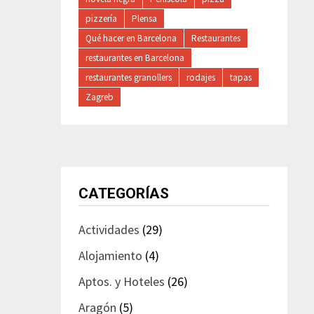
pizzería
Plensa
Qué hacer en Barcelona
Restaurantes
restaurantes en Barcelona
restaurantes granollers
rodajes
tapas
Zagreb
CATEGORÍAS
Actividades
(29)
Alojamiento
(4)
Aptos. y Hoteles
(26)
Aragón
(5)