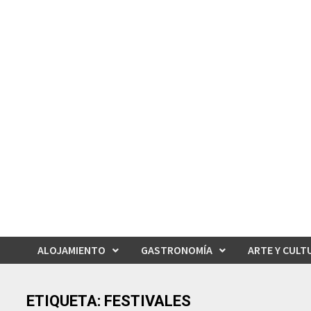
Saltar
al
contenido
ALOJAMIENTO
GASTRONOMÍA
ARTE Y CULT
ETIQUETA:
FESTIVALES