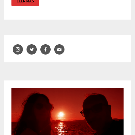
LEER MÁS
FESTIVAL
(お
盆)
–
FIESTA
DE
LOS
FAROLILLOS
–
JAPÓN