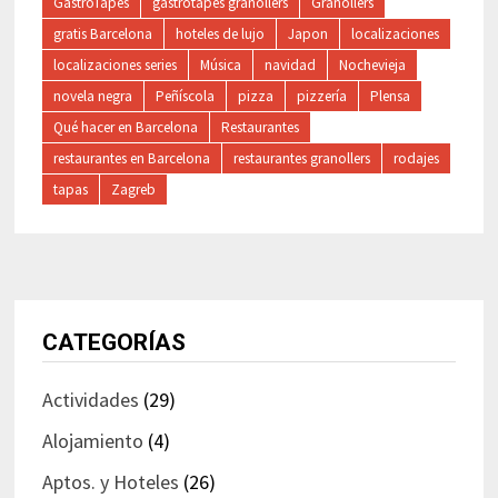
GastroTapes
gastrotapes granollers
Granollers
gratis Barcelona
hoteles de lujo
Japon
localizaciones
localizaciones series
Música
navidad
Nochevieja
novela negra
Peñíscola
pizza
pizzería
Plensa
Qué hacer en Barcelona
Restaurantes
restaurantes en Barcelona
restaurantes granollers
rodajes
tapas
Zagreb
CATEGORÍAS
Actividades
(29)
Alojamiento
(4)
Aptos. y Hoteles
(26)