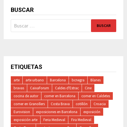
BUSCAR
Buscar:
ETIQUETAS
arte
arte urbano
Barcelona
bcnegra
Blanes
bravas
CaixaForum
Caldes d'Estrac
Cine
cocina de autor
comer en Barcelona
comer en Caldetes
comer en Granollers
Costa Brava
cotillón
Croacia
Eurovision
exposiciones en Barcelona
exposición
exposición arte
Feria Medieval
Fira Medieval