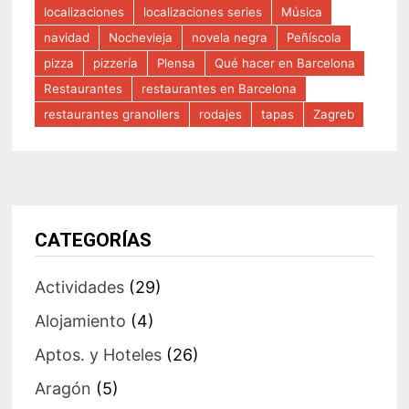
localizaciones
localizaciones series
Música
navidad
Nochevieja
novela negra
Peñíscola
pizza
pizzería
Plensa
Qué hacer en Barcelona
Restaurantes
restaurantes en Barcelona
restaurantes granollers
rodajes
tapas
Zagreb
CATEGORÍAS
Actividades
(29)
Alojamiento
(4)
Aptos. y Hoteles
(26)
Aragón
(5)