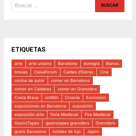
Buscar:
ETIQUETAS
arte
arte urbano
Barcelona
bcnegra
Blanes
bravas
CaixaForum
Caldes d'Estrac
Cine
cocina de autor
comer en Barcelona
comer en Caldetes
comer en Granollers
Costa Brava
cotillón
Croacia
Eurovision
exposiciones en Barcelona
exposición
exposición arte
Feria Medieval
Fira Medieval
GastroTapes
gastrotapes granollers
Granollers
gratis Barcelona
hoteles de lujo
Japon