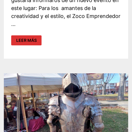
gustaría informaros de un nuevo evento en
este lugar: Para los amantes de la
creatividad y el estilo, el Zoco Emprendedor
…
MARKET
LEER MÁS
BARCELONA