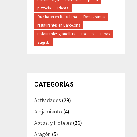
pizzería
Plensa
Qué hacer en Barcelona
Restaurantes
restaurantes en Barcelona
restaurantes granollers
rodajes
tapas
Zagreb
CATEGORÍAS
Actividades
(29)
Alojamiento
(4)
Aptos. y Hoteles
(26)
Aragón
(5)