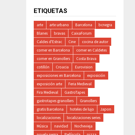
ETIQUETAS
arte
arte urbano
Barcelona
bcnegra
Blanes
bravas
CaixaForum
Caldes d'Estrac
Cine
cocina de autor
comer en Barcelona
comer en Caldetes
comer en Granollers
Costa Brava
cotillón
Croacia
Eurovision
exposiciones en Barcelona
exposición
exposición arte
Feria Medieval
Fira Medieval
GastroTapes
gastrotapes granollers
Granollers
gratis Barcelona
hoteles de lujo
Japon
localizaciones
localizaciones series
Música
navidad
Nochevieja
novela negra
Peñíscola
pizza