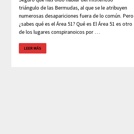
triángulo de las Bermudas, al que se le atribuyen
numerosas desapariciones fuera de lo común. Pero
¿sabes qué es el Área 51? Qué es El Área 51 es otro
de los lugares conspiranoicos por …
¿HAY
LEER MÁS
EXTRATERRESTRES
EN
EL
ÁREA
51?