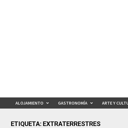
Saltar
al
contenido
ALOJAMIENTO
GASTRONOMÍA
ARTE Y CULT
ETIQUETA:
EXTRATERRESTRES