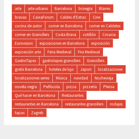
arte
arte urbano
Barcelona
bcnegra
Blanes
bravas
CaixaForum
Caldes d'Estrac
Cine
cocina de autor
comer en Barcelona
comer en Caldetes
comer en Granollers
Costa Brava
cotillón
Croacia
Eurovision
exposiciones en Barcelona
exposición
exposición arte
Feria Medieval
Fira Medieval
GastroTapes
gastrotapes granollers
Granollers
gratis Barcelona
hoteles de lujo
Japon
localizaciones
localizaciones series
Música
navidad
Nochevieja
novela negra
Peñíscola
pizza
pizzería
Plensa
Qué hacer en Barcelona
Restaurantes
restaurantes en Barcelona
restaurantes granollers
rodajes
tapas
Zagreb