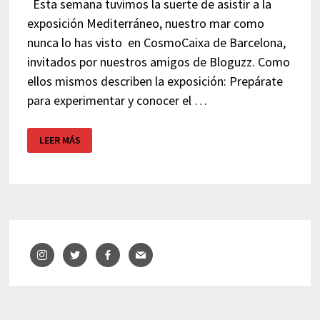
Esta semana tuvimos la suerte de asistir a la
exposición Mediterráneo, nuestro mar como
nunca lo has visto en CosmoCaixa de Barcelona,
invitados por nuestros amigos de Bloguzz. Como
ellos mismos describen la exposición: Prepárate
para experimentar y conocer el …
MEDITERRANEO,
LEER MÁS
NUESTRO
MAR
–
COSMOCAIXA
–
BARCELONA