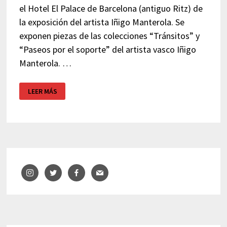
el Hotel El Palace de Barcelona (antiguo Ritz) de
la exposición del artista Iñigo Manterola. Se
exponen piezas de las colecciones “Tránsitos” y
“Paseos por el soporte” del artista vasco Iñigo
Manterola. …
EXPOSICIÓN
LEER MÁS
IÑIGO
MANTEROLA
–
HOTEL
EL
PALACE