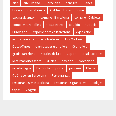
arte
arte urbano
Barcelona
bcnegra
Blanes
bravas
CaixaForum
Caldes d'Estrac
Cine
cocina de autor
comer en Barcelona
comer en Caldetes
comer en Granollers
Costa Brava
cotillón
Croacia
Eurovision
exposiciones en Barcelona
exposición
exposición arte
Feria Medieval
Fira Medieval
GastroTapes
gastrotapes granollers
Granollers
gratis Barcelona
hoteles de lujo
Japon
localizaciones
localizaciones series
Música
navidad
Nochevieja
novela negra
Peñíscola
pizza
pizzería
Plensa
Qué hacer en Barcelona
Restaurantes
restaurantes en Barcelona
restaurantes granollers
rodajes
tapas
Zagreb