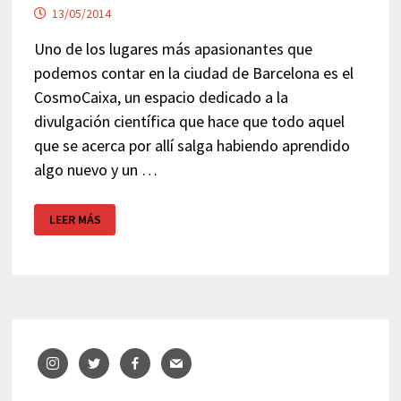
13/05/2014
Uno de los lugares más apasionantes que
podemos contar en la ciudad de Barcelona es el
CosmoCaixa, un espacio dedicado a la
divulgación científica que hace que todo aquel
que se acerca por allí salga habiendo aprendido
algo nuevo y un …
EXPOSICIÓN
LEER MÁS
TOP
CIENCIA
COSMOCAIXA
BARCELONA
GRATIS