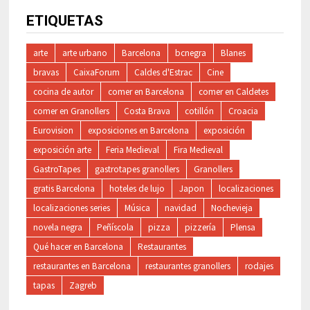
ETIQUETAS
arte
arte urbano
Barcelona
bcnegra
Blanes
bravas
CaixaForum
Caldes d'Estrac
Cine
cocina de autor
comer en Barcelona
comer en Caldetes
comer en Granollers
Costa Brava
cotillón
Croacia
Eurovision
exposiciones en Barcelona
exposición
exposición arte
Feria Medieval
Fira Medieval
GastroTapes
gastrotapes granollers
Granollers
gratis Barcelona
hoteles de lujo
Japon
localizaciones
localizaciones series
Música
navidad
Nochevieja
novela negra
Peñíscola
pizza
pizzería
Plensa
Qué hacer en Barcelona
Restaurantes
restaurantes en Barcelona
restaurantes granollers
rodajes
tapas
Zagreb