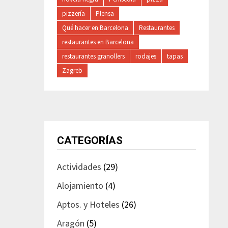
pizzería
Plensa
Qué hacer en Barcelona
Restaurantes
restaurantes en Barcelona
restaurantes granollers
rodajes
tapas
Zagreb
CATEGORÍAS
Actividades
(29)
Alojamiento
(4)
Aptos. y Hoteles
(26)
Aragón
(5)