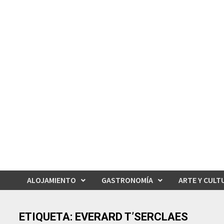
Saltar
al
contenido
ALOJAMIENTO
GASTRONOMÍA
ARTE Y CULT
ETIQUETA:
EVERARD T’SERCLAES