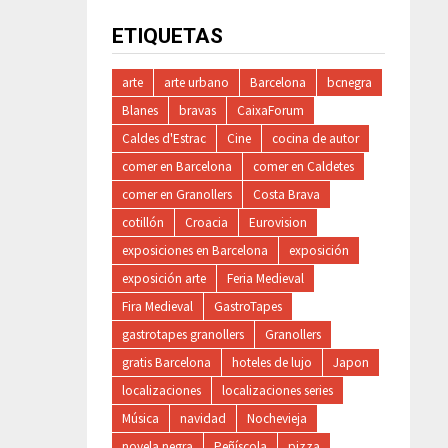
ETIQUETAS
arte
arte urbano
Barcelona
bcnegra
Blanes
bravas
CaixaForum
Caldes d'Estrac
Cine
cocina de autor
comer en Barcelona
comer en Caldetes
comer en Granollers
Costa Brava
cotillón
Croacia
Eurovision
exposiciones en Barcelona
exposición
exposición arte
Feria Medieval
Fira Medieval
GastroTapes
gastrotapes granollers
Granollers
gratis Barcelona
hoteles de lujo
Japon
localizaciones
localizaciones series
Música
navidad
Nochevieja
novela negra
Peñíscola
pizza