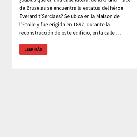
de Bruselas se encuentra la estatua del héroe
Everard t’Serclaes? Se ubica en la Maison de
l’Etoile y fue erigida en 1897, durante la
reconstrucción de este edificio, en la calle …
LA
LEER MÁS
ESTATUA
DE
EVERARD
T’SERCLAES
EN
LA
GRAND
PLACE
DE
BRUSELAS