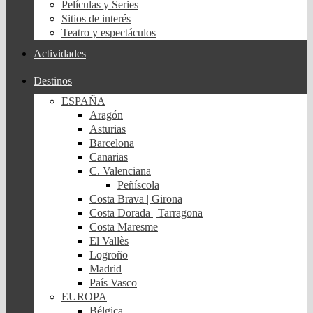
Películas y Series
Sitios de interés
Teatro y espectáculos
Actividades
Destinos
ESPAÑA
Aragón
Asturias
Barcelona
Canarias
C. Valenciana
Peñíscola
Costa Brava | Girona
Costa Dorada | Tarragona
Costa Maresme
El Vallès
Logroño
Madrid
País Vasco
EUROPA
Bélgica