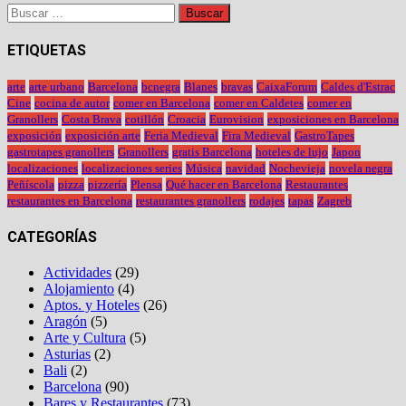
Buscar:
ETIQUETAS
arte
arte urbano
Barcelona
bcnegra
Blanes
bravas
CaixaForum
Caldes d'Estrac
Cine
cocina de autor
comer en Barcelona
comer en Caldetes
comer en
Granollers
Costa Brava
cotillón
Croacia
Eurovision
exposiciones en Barcelona
exposición
exposición arte
Feria Medieval
Fira Medieval
GastroTapes
gastrotapes granollers
Granollers
gratis Barcelona
hoteles de lujo
Japon
localizaciones
localizaciones series
Música
navidad
Nochevieja
novela negra
Peñíscola
pizza
pizzería
Plensa
Qué hacer en Barcelona
Restaurantes
restaurantes en Barcelona
restaurantes granollers
rodajes
tapas
Zagreb
CATEGORÍAS
Actividades
(29)
Alojamiento
(4)
Aptos. y Hoteles
(26)
Aragón
(5)
Arte y Cultura
(5)
Asturias
(2)
Bali
(2)
Barcelona
(90)
Bares y Restaurantes
(73)