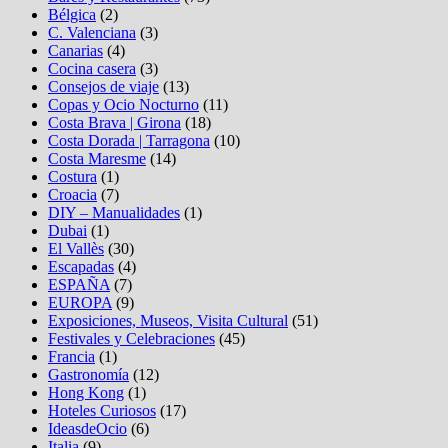
Bélgica
(2)
C. Valenciana
(3)
Canarias
(4)
Cocina casera
(3)
Consejos de viaje
(13)
Copas y Ocio Nocturno
(11)
Costa Brava | Girona
(18)
Costa Dorada | Tarragona
(10)
Costa Maresme
(14)
Costura
(1)
Croacia
(7)
DIY – Manualidades
(1)
Dubai
(1)
El Vallès
(30)
Escapadas
(4)
ESPAÑA
(7)
EUROPA
(9)
Exposiciones, Museos, Visita Cultural
(51)
Festivales y Celebraciones
(45)
Francia
(1)
Gastronomía
(12)
Hong Kong
(1)
Hoteles Curiosos
(17)
IdeasdeOcio
(6)
Italia
(9)