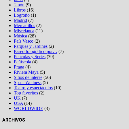
Japón
(9)
Libros
(16)
Logroño
(1)
Madrid
(7)
Mercadillos
(2)
Miscelanea
(11)
Música
(28)
País Vasco
(2)
Parques y Jardines
(2)
Paseo fotográfico por…
(7)
Películas y Series
(39)
Peñíscola
(4)
Praga
(4)
Riviera Maya
(5)
Sitios de interés
(56)
Spa – Wellness
(5)
Teatro y espectáculos
(10)
Top favoritos
(2)
UK
(7)
USA
(14)
WORLDWIDE
(3)
ARCHIVOS