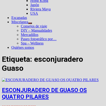
Hong Kong
Japón
Riviera Maya
USA
Escapadas
Miscelanea
Mostrar
Consejos de viaje
el
DIY – Manualidades
submenú
Mercadillos
Paseo fotográfico por…
Spa – Wellness
Quiénes somos
Etiqueta:
esconjuradero
Guaso
ESCONJURADERO DE GUASO OS
QUATRO PILARES