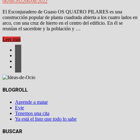
06/08/2022
06/08/2022
El Esconjuradero de Guaso OS QUATRO PILARES es una
construcción popular de planta cuadrada abierta a los cuatro lados en
arco, con una cruz de hierro en el centro del edificio. En él se
reunían el sacerdote y la población y …
ESCONJURADERO
Leer más
DE
GUASO
OS
QUATRO
PILARES
BLOGROLL
Aprende a matar
Evie
Tenemos una cita
Ya está el listo que todo lo sabe
BUSCAR