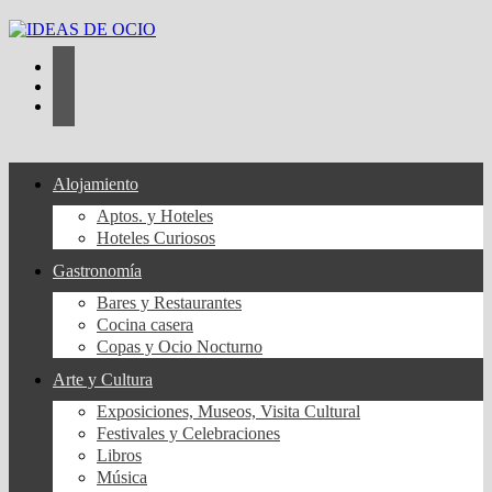
Saltar
al
contenido
Alojamiento
Aptos. y Hoteles
Hoteles Curiosos
Gastronomía
Bares y Restaurantes
Cocina casera
Copas y Ocio Nocturno
Arte y Cultura
Exposiciones, Museos, Visita Cultural
Festivales y Celebraciones
Libros
Música