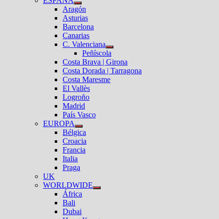
ESPAÑA
el
Mostrar
Aragón
submenú
el
Asturias
submenú
Barcelona
Canarias
C. Valenciana
Mostrar
Peñíscola
el
Costa Brava | Girona
submenú
Costa Dorada | Tarragona
Costa Maresme
El Vallès
Logroño
Madrid
País Vasco
EUROPA
Mostrar
Bélgica
el
Croacia
submenú
Francia
Italia
Praga
UK
WORLDWIDE
Mostrar
África
el
Bali
submenú
Dubai