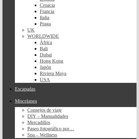
Croacia
Francia
Italia
Praga
UK
WORLDWIDE
África
Bali
Dubai
Hong Kong
Japón
Riviera Maya
USA
Escapadas
Miscelanea
Consejos de viaje
DIY – Manualidades
Mercadillos
Paseo fotográfico por…
Spa – Wellness