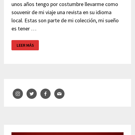
unos años tengo por costumbre llevarme como
souvenir de mi viaje una revista en su idioma
local. Estas son parte de mi colección, mi sueño
es tener …
REVISTA
LEER MÁS
COMO
SOUVENIR
DE
VIAJE