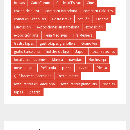
bravas
CaixaForum
Caldes d'Estrac
Cine
cocina de autor
comer en Barcelona
comer en Caldetes
comer en Granollers
Costa Brava
cotillón
Croacia
Eurovision
exposiciones en Barcelona
exposición
exposición arte
Feria Medieval
Fira Medieval
GastroTapes
gastrotapes granollers
Granollers
gratis Barcelona
hoteles de lujo
Japon
localizaciones
localizaciones series
Música
navidad
Nochevieja
novela negra
Peñíscola
pizza
pizzería
Plensa
Qué hacer en Barcelona
Restaurantes
restaurantes en Barcelona
restaurantes granollers
rodajes
tapas
Zagreb