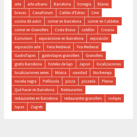
arte
arte urbano
Barcelona
bcnegra
Blanes
bravas
CaixaForum
Caldes d'Estrac
Cine
cocina de autor
comer en Barcelona
comer en Caldetes
comer en Granollers
Costa Brava
cotillón
Croacia
Eurovision
exposiciones en Barcelona
exposición
exposición arte
Feria Medieval
Fira Medieval
GastroTapes
gastrotapes granollers
Granollers
gratis Barcelona
hoteles de lujo
Japon
localizaciones
localizaciones series
Música
navidad
Nochevieja
novela negra
Peñíscola
pizza
pizzería
Plensa
Qué hacer en Barcelona
Restaurantes
restaurantes en Barcelona
restaurantes granollers
rodajes
tapas
Zagreb