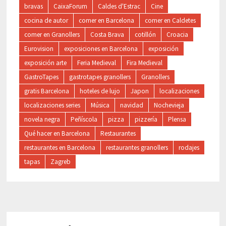
bravas
CaixaForum
Caldes d'Estrac
Cine
cocina de autor
comer en Barcelona
comer en Caldetes
comer en Granollers
Costa Brava
cotillón
Croacia
Eurovision
exposiciones en Barcelona
exposición
exposición arte
Feria Medieval
Fira Medieval
GastroTapes
gastrotapes granollers
Granollers
gratis Barcelona
hoteles de lujo
Japon
localizaciones
localizaciones series
Música
navidad
Nochevieja
novela negra
Peñíscola
pizza
pizzería
Plensa
Qué hacer en Barcelona
Restaurantes
restaurantes en Barcelona
restaurantes granollers
rodajes
tapas
Zagreb