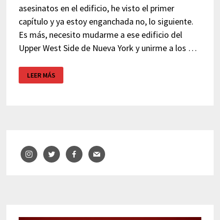
asesinatos en el edificio, he visto el primer
capítulo y ya estoy enganchada no, lo siguiente.
Es más, necesito mudarme a ese edificio del
Upper West Side de Nueva York y unirme a los …
SOLO
LEER MÁS
ASESINATOS
EN
EL
EDIFICIO