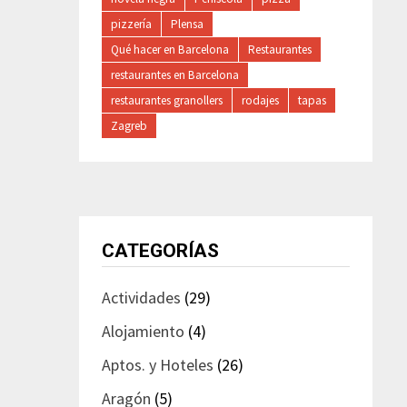
pizzería
Plensa
Qué hacer en Barcelona
Restaurantes
restaurantes en Barcelona
restaurantes granollers
rodajes
tapas
Zagreb
CATEGORÍAS
Actividades
(29)
Alojamiento
(4)
Aptos. y Hoteles
(26)
Aragón
(5)