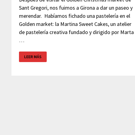
Sant Gregori, nos fuimos a Girona a dar un paseo y
merendar. Habíamos fichado una pastelería en el
Golden market: la Martina Sweet Cakes, un atelier
de pastelería creativa fundado y dirigido por Marta
…
MARTINA
LEER MÁS
SWEET
CAKES
–
PASTELERIA
GIRONA