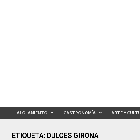
Saltar
al
contenido
ALOJAMIENTO
GASTRONOMÍA
ARTE Y CULT
ETIQUETA:
DULCES GIRONA