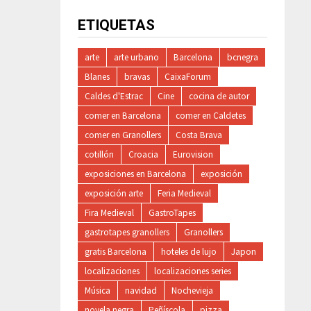
ETIQUETAS
arte
arte urbano
Barcelona
bcnegra
Blanes
bravas
CaixaForum
Caldes d'Estrac
Cine
cocina de autor
comer en Barcelona
comer en Caldetes
comer en Granollers
Costa Brava
cotillón
Croacia
Eurovision
exposiciones en Barcelona
exposición
exposición arte
Feria Medieval
Fira Medieval
GastroTapes
gastrotapes granollers
Granollers
gratis Barcelona
hoteles de lujo
Japon
localizaciones
localizaciones series
Música
navidad
Nochevieja
novela negra
Peñíscola
pizza