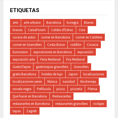
ETIQUETAS
arte
arte urbano
Barcelona
bcnegra
Blanes
bravas
CaixaForum
Caldes d'Estrac
Cine
cocina de autor
comer en Barcelona
comer en Caldetes
comer en Granollers
Costa Brava
cotillón
Croacia
Eurovision
exposiciones en Barcelona
exposición
exposición arte
Feria Medieval
Fira Medieval
GastroTapes
gastrotapes granollers
Granollers
gratis Barcelona
hoteles de lujo
Japon
localizaciones
localizaciones series
Música
navidad
Nochevieja
novela negra
Peñíscola
pizza
pizzería
Plensa
Qué hacer en Barcelona
Restaurantes
restaurantes en Barcelona
restaurantes granollers
rodajes
tapas
Zagreb